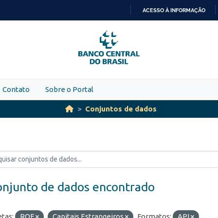
ACESSO À INFORMAÇÃO
IR
PARA
O
CONTEÚDO
Contato
Sobre o Portal
Conjuntos de dados
onjunto de dados encontrado
etas:
ROF
Capitais Estrangeiros
Formatos:
API