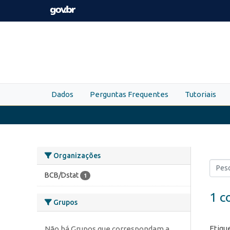
Skip to main content
Dados
Perguntas Frequentes
Tutoriais
Organizações
BCB/Dstat
1
1 c
Grupos
Etiqu
Não há Grupos que correspondam a