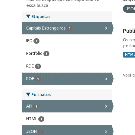
essa busca
JSO
Etiquetas
Capitais Estrangeiros
x
1
Publ
Os re
IED
1
perío
Portfólio
1
HTM
RDE
1
Você t
ROF
x
1
Formatos
API
x
1
HTML
1
JSON
x
1