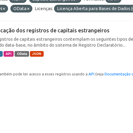
N
OData
Licenças:
Licença Aberta para Bases de Dado
icação dos registros de capitais estrangeiros
gistros de capitais estrangeiros contemplam os seguintes tipos d
do data-base, no âmbito do sistema de Registro Declaratório...
L
API
OData
JSON
ambém pode ter acesso a esses registros usando a
API
(veja
Documentação d