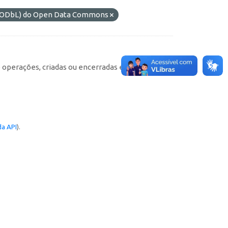
s (ODbL) do Open Data Commons
e operações, criadas ou encerradas em cada
a API
).