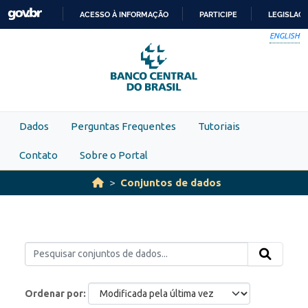
Skip to main content
ACESSO À INFORMAÇÃO
PARTICIPE
LEGISLAÇ
IR
ENGLISH
PARA
O
CONTEÚDO
Dados
Perguntas Frequentes
Tutoriais
Contato
Sobre o Portal
Conjuntos de dados
Ordenar por