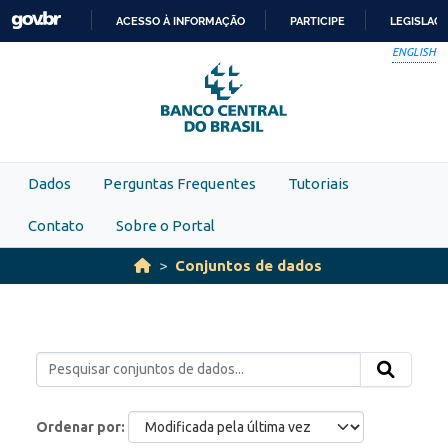
Skip to main content
ACESSO À INFORMAÇÃO
PARTICIPE
LEGISLAÇ
IR
ENGLISH
PARA
O
CONTEÚDO
Dados
Perguntas Frequentes
Tutoriais
Contato
Sobre o Portal
Conjuntos de dados
Ordenar por