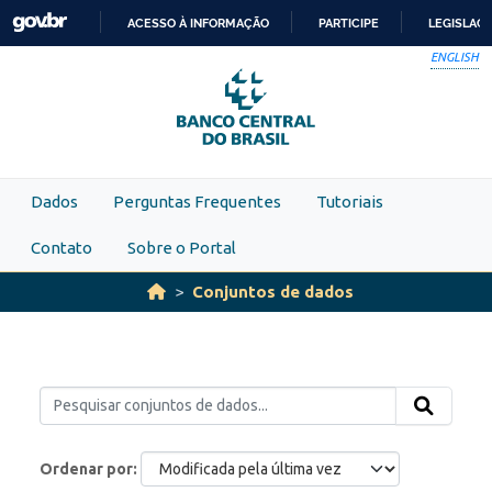
Skip to main content
ACESSO À INFORMAÇÃO
PARTICIPE
LEGISLAÇ
IR
ENGLISH
PARA
O
CONTEÚDO
Dados
Perguntas Frequentes
Tutoriais
Contato
Sobre o Portal
Conjuntos de dados
Ordenar por