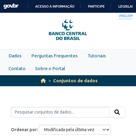
Skip to main content
ACESSO À INFORMAÇÃO
PARTICIPE
LEGISLAÇ
IR
ENGLISH
PARA
O
CONTEÚDO
Dados
Perguntas Frequentes
Tutoriais
Contato
Sobre o Portal
Conjuntos de dados
Ordenar por