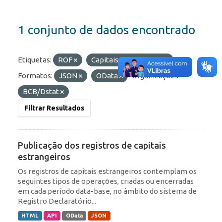
1 conjunto de dados encontrado
Etiquetas:
ROF
Capitais Estrangeiros
Formatos:
JSON
OData
Organizações:
BCB/Dstat
Filtrar Resultados
Publicação dos registros de capitais
estrangeiros
Os registros de capitais estrangeiros contemplam os
seguintes tipos de operações, criadas ou encerradas
em cada período data-base, no âmbito do sistema de
Registro Declaratório...
HTML
API
OData
JSON