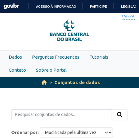
Skip to main content
ACESSO À INFORMAÇÃO
PARTICIPE
LEGISLAÇ
IR
ENGLISH
PARA
O
CONTEÚDO
Dados
Perguntas Frequentes
Tutoriais
Contato
Sobre o Portal
Conjuntos de dados
Ordenar por