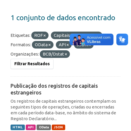
1 conjunto de dados encontrado
Etiquetas:
ROF
Capitais Estrangeiros
Formatos:
OData
API
JSON
Organizações:
BCB/Dstat
Filtrar Resultados
Publicação dos registros de capitais
estrangeiros
Os registros de capitais estrangeiros contemplam os
seguintes tipos de operações, criadas ou encerradas
em cada período data-base, no âmbito do sistema de
Registro Declaratório...
HTML
API
OData
JSON