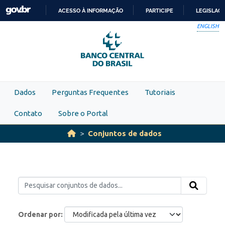
Skip to main content
ACESSO À INFORMAÇÃO
PARTICIPE
LEGISLAÇ
IR
ENGLISH
PARA
O
CONTEÚDO
Dados
Perguntas Frequentes
Tutoriais
Contato
Sobre o Portal
Conjuntos de dados
Ordenar por