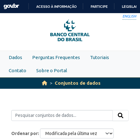
Skip to main content
ACESSO À INFORMAÇÃO
PARTICIPE
LEGISLAÇ
IR
ENGLISH
PARA
O
CONTEÚDO
Dados
Perguntas Frequentes
Tutoriais
Contato
Sobre o Portal
Conjuntos de dados
Ordenar por