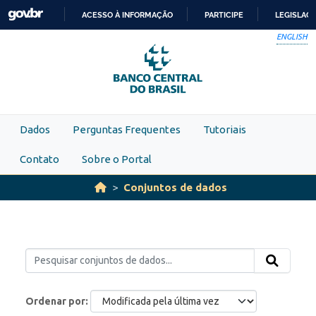
Skip to main content
ACESSO À INFORMAÇÃO
PARTICIPE
LEGISLAÇ
IR
ENGLISH
PARA
O
CONTEÚDO
Dados
Perguntas Frequentes
Tutoriais
Contato
Sobre o Portal
Conjuntos de dados
Ordenar por