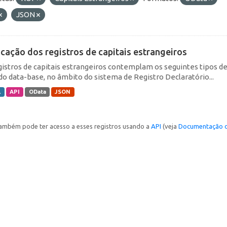
JSON
icação dos registros de capitais estrangeiros
gistros de capitais estrangeiros contemplam os seguintes tipos d
do data-base, no âmbito do sistema de Registro Declaratório...
L
API
OData
JSON
ambém pode ter acesso a esses registros usando a
API
(veja
Documentação d