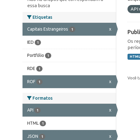
essa busca
API
Etiquetas
Capitais Estrangeiros
x
1
Publ
Os re
IED
1
perío
Portfólio
1
HTM
RDE
1
Você t
ROF
x
1
Formatos
API
x
1
HTML
1
JSON
x
1