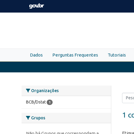
Skip to main content
Dados
Perguntas Frequentes
Tutoriais
Organizações
BCB/Dstat
1
1 c
Grupos
Etiqu
Não há Grupos que correspondam a