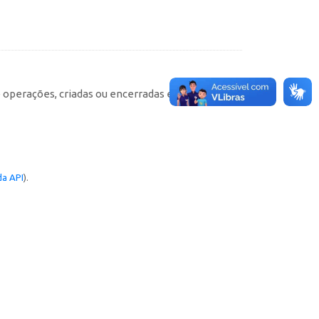
e operações, criadas ou encerradas em cada
a API
).