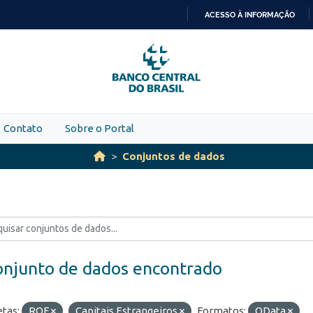
ACESSO À INFORMAÇÃO
IR
PARA
O
CONTEÚDO
Contato
Sobre o Portal
Conjuntos de dados
onjunto de dados encontrado
etas:
ROF
Capitais Estrangeiros
Formatos:
OData