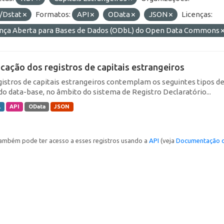
/Dstat
Formatos:
API
OData
JSON
Licenças:
ença Aberta para Bases de Dados (ODbL) do Open Data Commons
icação dos registros de capitais estrangeiros
gistros de capitais estrangeiros contemplam os seguintes tipos d
do data-base, no âmbito do sistema de Registro Declaratório...
L
API
OData
JSON
ambém pode ter acesso a esses registros usando a
API
(veja
Documentação d