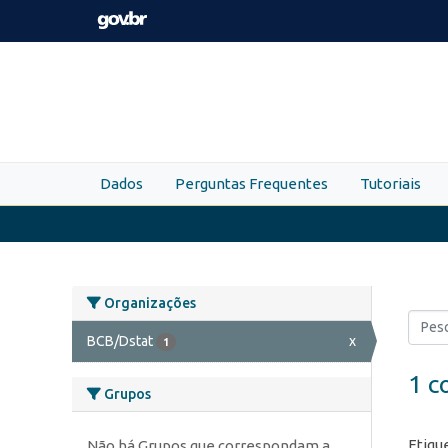
Skip to main content
Dados
Perguntas Frequentes
Tutoriais
Organizações
BCB/Dstat
x
1
1 c
Grupos
Etiqu
Não há Grupos que correspondam a