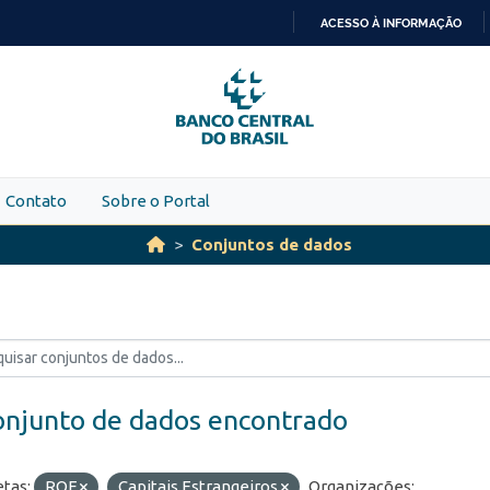
ACESSO À INFORMAÇÃO
IR
PARA
O
CONTEÚDO
Contato
Sobre o Portal
Conjuntos de dados
onjunto de dados encontrado
etas:
ROF
Capitais Estrangeiros
Organizações: