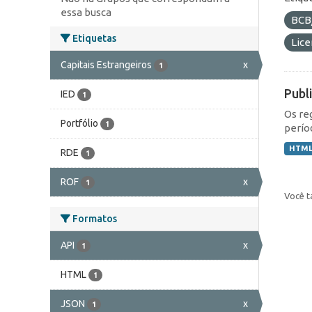
essa busca
BCB
Etiquetas
Lic
Capitais Estrangeiros
x
1
Publ
IED
1
Os re
Portfólio
1
perío
HTM
RDE
1
ROF
x
1
Você t
Formatos
API
x
1
HTML
1
JSON
x
1