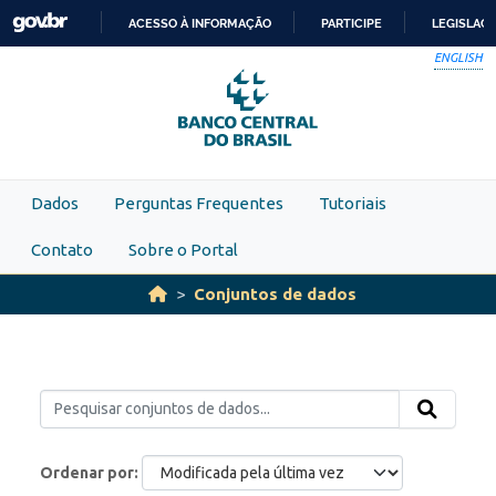
Skip to main content
ACESSO À INFORMAÇÃO
PARTICIPE
LEGISLAÇ
IR
ENGLISH
PARA
O
CONTEÚDO
Dados
Perguntas Frequentes
Tutoriais
Contato
Sobre o Portal
Conjuntos de dados
Ordenar por