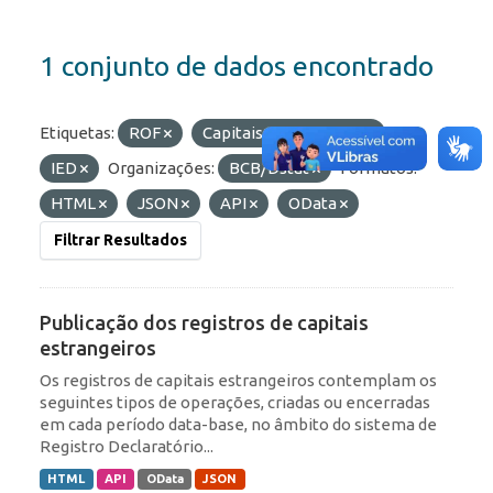
1 conjunto de dados encontrado
Etiquetas:
ROF
Capitais Estrangeiros
IED
Organizações:
BCB/Dstat
Formatos:
HTML
JSON
API
OData
Filtrar Resultados
Publicação dos registros de capitais
estrangeiros
Os registros de capitais estrangeiros contemplam os
seguintes tipos de operações, criadas ou encerradas
em cada período data-base, no âmbito do sistema de
Registro Declaratório...
HTML
API
OData
JSON