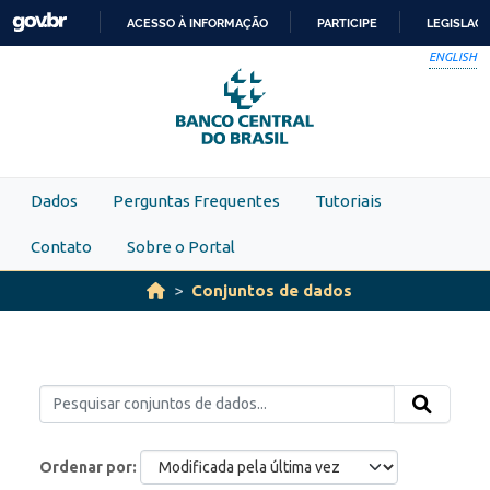
Skip to main content
ACESSO À INFORMAÇÃO
PARTICIPE
LEGISLAÇ
IR
ENGLISH
PARA
O
CONTEÚDO
Dados
Perguntas Frequentes
Tutoriais
Contato
Sobre o Portal
Conjuntos de dados
Ordenar por