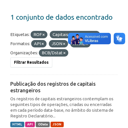
1 conjunto de dados encontrado
Etiquetas:
ROF
Capitais Estrangeiros
Formatos:
API
JSON
HTML
Organizações:
BCB/Dstat
Filtrar Resultados
Publicação dos registros de capitais
estrangeiros
Os registros de capitais estrangeiros contemplam os
seguintes tipos de operações, criadas ou encerradas
em cada período data-base, no âmbito do sistema de
Registro Declaratório...
HTML
API
OData
JSON