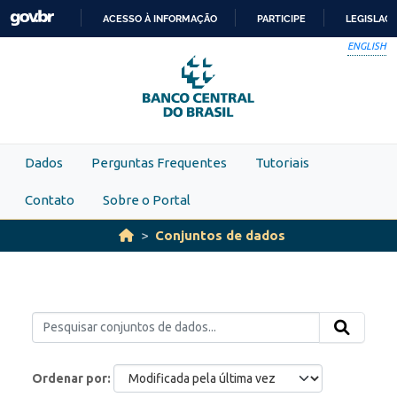
Skip to main content
ACESSO À INFORMAÇÃO
PARTICIPE
LEGISLAÇ
IR
ENGLISH
PARA
O
CONTEÚDO
Dados
Perguntas Frequentes
Tutoriais
Contato
Sobre o Portal
Conjuntos de dados
Ordenar por