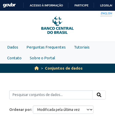
Skip to main content
ACESSO À INFORMAÇÃO
PARTICIPE
LEGISLAÇ
IR
ENGLISH
PARA
O
CONTEÚDO
Dados
Perguntas Frequentes
Tutoriais
Contato
Sobre o Portal
Conjuntos de dados
Ordenar por