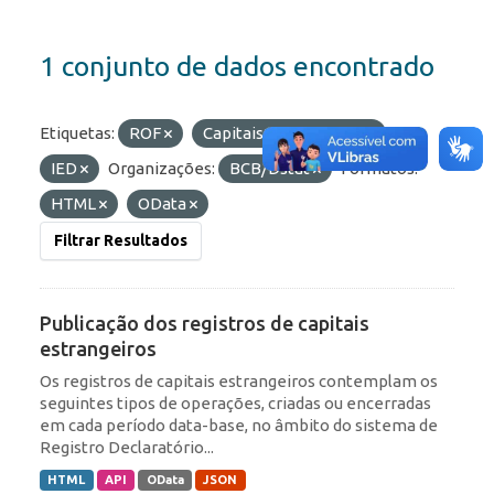
1 conjunto de dados encontrado
Etiquetas:
ROF
Capitais Estrangeiros
IED
Organizações:
BCB/Dstat
Formatos:
HTML
OData
Filtrar Resultados
Publicação dos registros de capitais
estrangeiros
Os registros de capitais estrangeiros contemplam os
seguintes tipos de operações, criadas ou encerradas
em cada período data-base, no âmbito do sistema de
Registro Declaratório...
HTML
API
OData
JSON