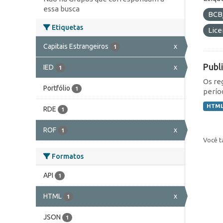
essa busca
BCB
Etiquetas
Lic
Capitais Estrangeiros
x
1
Publ
IED
x
1
Os re
Portfólio
1
perío
HTM
RDE
1
ROF
x
1
Você t
Formatos
API
1
HTML
x
1
JSON
1