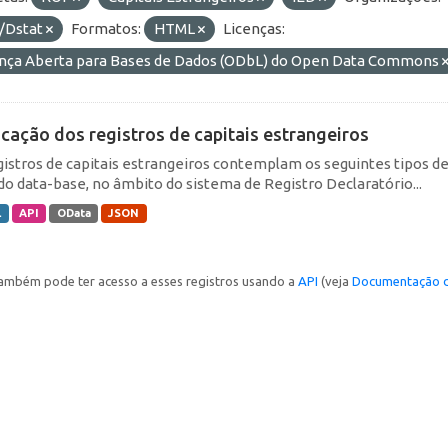
/Dstat
Formatos:
HTML
Licenças:
ença Aberta para Bases de Dados (ODbL) do Open Data Commons
icação dos registros de capitais estrangeiros
gistros de capitais estrangeiros contemplam os seguintes tipos d
do data-base, no âmbito do sistema de Registro Declaratório...
L
API
OData
JSON
ambém pode ter acesso a esses registros usando a
API
(veja
Documentação d