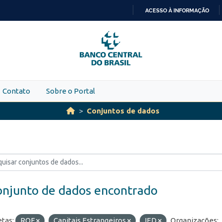
ACESSO À INFORMAÇÃO
IR
PARA
O
CONTEÚDO
Contato
Sobre o Portal
Conjuntos de dados
onjunto de dados encontrado
etas:
ROF
Capitais Estrangeiros
IED
Organizações: