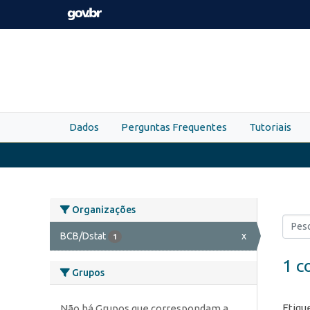
Skip to main content
Dados
Perguntas Frequentes
Tutoriais
Organizações
BCB/Dstat
x
1
1 c
Grupos
Etiqu
Não há Grupos que correspondam a