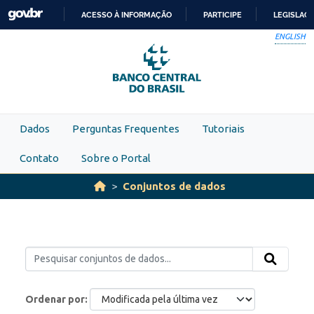
Skip to main content
ACESSO À INFORMAÇÃO
PARTICIPE
LEGISLAÇ
IR
ENGLISH
PARA
O
CONTEÚDO
Dados
Perguntas Frequentes
Tutoriais
Contato
Sobre o Portal
Conjuntos de dados
Ordenar por