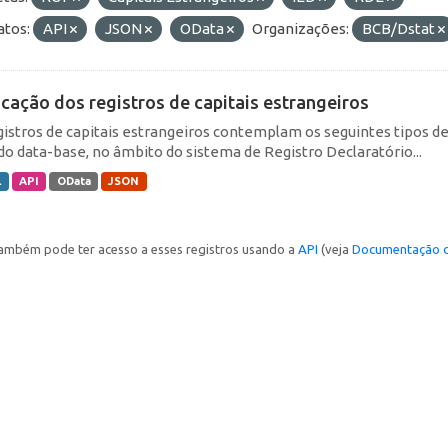
tos:
API
JSON
OData
Organizações:
BCB/Dstat
icação dos registros de capitais estrangeiros
gistros de capitais estrangeiros contemplam os seguintes tipos d
do data-base, no âmbito do sistema de Registro Declaratório...
L
API
OData
JSON
ambém pode ter acesso a esses registros usando a
API
(veja
Documentação d