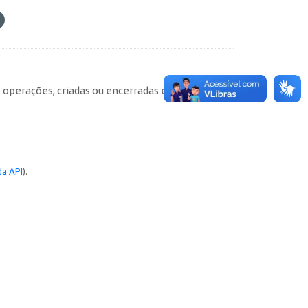
e operações, criadas ou encerradas em cada
a API
).