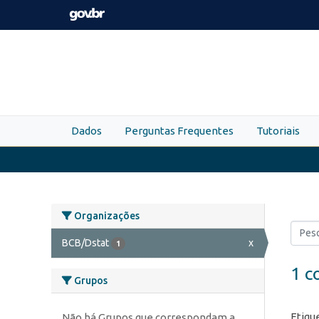
Skip to main content
Dados
Perguntas Frequentes
Tutoriais
Organizações
BCB/Dstat
x
1
1 c
Grupos
Etiqu
Não há Grupos que correspondam a