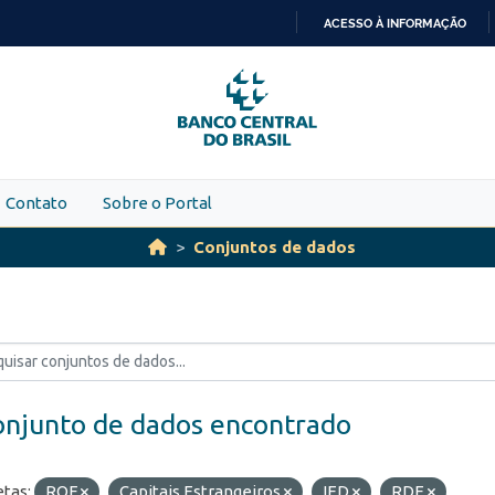
ACESSO À INFORMAÇÃO
IR
PARA
O
CONTEÚDO
Contato
Sobre o Portal
Conjuntos de dados
onjunto de dados encontrado
etas:
ROF
Capitais Estrangeiros
IED
RDE