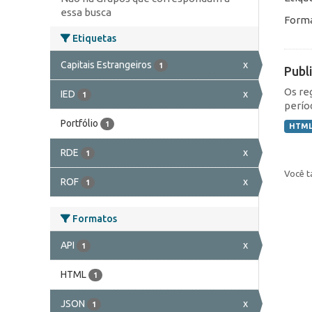
essa busca
Forma
Etiquetas
Capitais Estrangeiros
x
1
Publ
Os re
IED
x
1
perío
Portfólio
1
HTM
RDE
x
1
Você t
ROF
x
1
Formatos
API
x
1
HTML
1
JSON
x
1