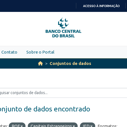
ACESSO À INFORMAÇÃO
IR
PARA
O
CONTEÚDO
Contato
Sobre o Portal
Conjuntos de dados
onjunto de dados encontrado
etas:
ROF
Capitais Estrangeiros
IED
Formatos: