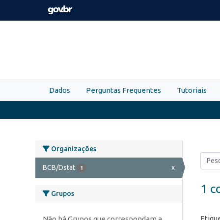
Skip to main content
Dados
Perguntas Frequentes
Tutoriais
Organizações
BCB/Dstat
x
1
1 c
Grupos
Etiqu
Não há Grupos que correspondam a