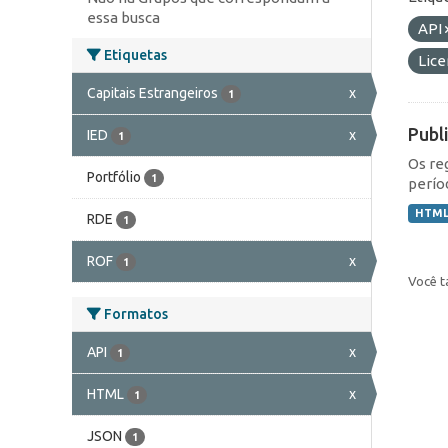
essa busca
API
Etiquetas
Lic
Capitais Estrangeiros
x
1
Publ
IED
x
1
Os re
Portfólio
1
perío
HTM
RDE
1
ROF
x
1
Você t
Formatos
API
x
1
HTML
x
1
JSON
1