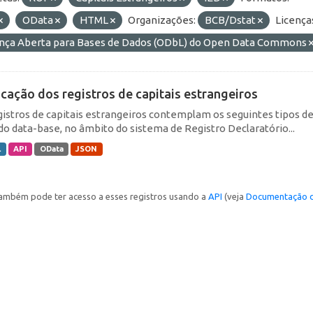
OData
HTML
Organizações:
BCB/Dstat
Licença
ença Aberta para Bases de Dados (ODbL) do Open Data Commons
icação dos registros de capitais estrangeiros
gistros de capitais estrangeiros contemplam os seguintes tipos d
do data-base, no âmbito do sistema de Registro Declaratório...
L
API
OData
JSON
ambém pode ter acesso a esses registros usando a
API
(veja
Documentação d