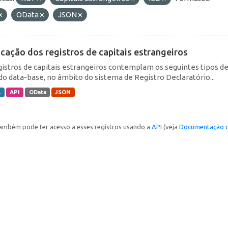
OData
JSON
icação dos registros de capitais estrangeiros
gistros de capitais estrangeiros contemplam os seguintes tipos d
do data-base, no âmbito do sistema de Registro Declaratório...
L
API
OData
JSON
ambém pode ter acesso a esses registros usando a
API
(veja
Documentação d