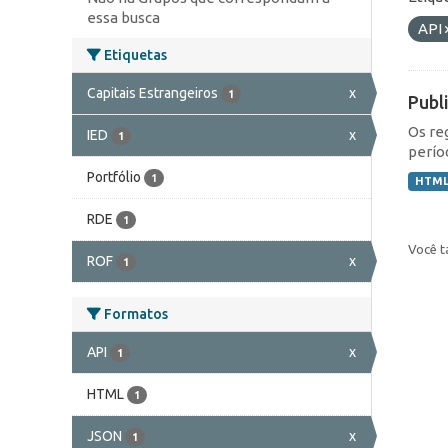
essa busca
API
Etiquetas
Capitais Estrangeiros
x
1
Publ
Os re
IED
x
1
perío
Portfólio
1
HTM
RDE
1
Você t
ROF
x
1
Formatos
API
x
1
HTML
1
JSON
x
1