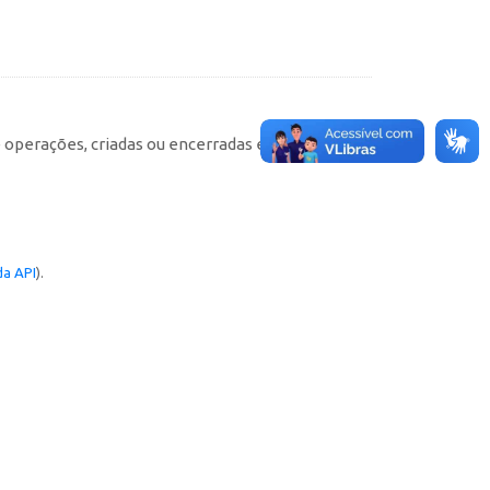
e operações, criadas ou encerradas em cada
a API
).