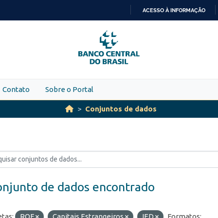
ACESSO À INFORMAÇÃO
IR
PARA
O
CONTEÚDO
Contato
Sobre o Portal
Conjuntos de dados
onjunto de dados encontrado
etas:
ROF
Capitais Estrangeiros
IED
Formatos: