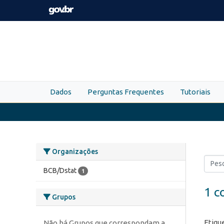
Skip to main content
Dados
Perguntas Frequentes
Tutoriais
Organizações
BCB/Dstat
1
1 c
Grupos
Etiqu
Não há Grupos que correspondam a