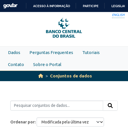
Skip to main content
ACESSO À INFORMAÇÃO
PARTICIPE
LEGISLAÇ
IR
ENGLISH
PARA
O
CONTEÚDO
Dados
Perguntas Frequentes
Tutoriais
Contato
Sobre o Portal
Conjuntos de dados
Ordenar por