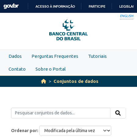
Skip to main content
ACESSO À INFORMAÇÃO
PARTICIPE
LEGISLAÇ
IR
ENGLISH
PARA
O
CONTEÚDO
Dados
Perguntas Frequentes
Tutoriais
Contato
Sobre o Portal
Conjuntos de dados
Ordenar por