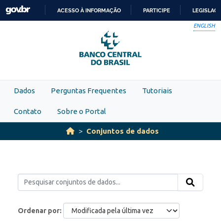
Skip to main content
ACESSO À INFORMAÇÃO
PARTICIPE
LEGISLAÇ
IR
ENGLISH
PARA
O
CONTEÚDO
Dados
Perguntas Frequentes
Tutoriais
Contato
Sobre o Portal
Conjuntos de dados
Ordenar por