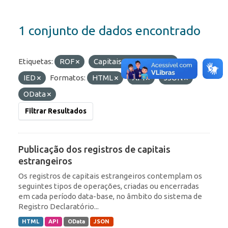
1 conjunto de dados encontrado
Etiquetas:
ROF
Capitais Estrangeiros
IED
Formatos:
HTML
API
JSON
OData
Filtrar Resultados
Publicação dos registros de capitais
estrangeiros
Os registros de capitais estrangeiros contemplam os
seguintes tipos de operações, criadas ou encerradas
em cada período data-base, no âmbito do sistema de
Registro Declaratório...
HTML
API
OData
JSON