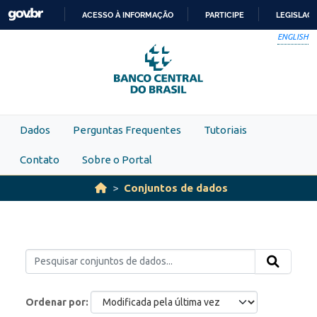
Skip to main content
ACESSO À INFORMAÇÃO
PARTICIPE
LEGISLAÇ
IR
ENGLISH
PARA
O
CONTEÚDO
Dados
Perguntas Frequentes
Tutoriais
Contato
Sobre o Portal
Conjuntos de dados
Ordenar por