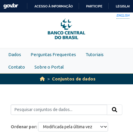
Skip to main content
ACESSO À INFORMAÇÃO
PARTICIPE
LEGISLAÇ
IR
ENGLISH
PARA
O
CONTEÚDO
Dados
Perguntas Frequentes
Tutoriais
Contato
Sobre o Portal
Conjuntos de dados
Ordenar por