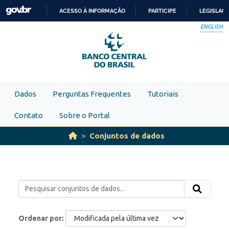
Skip to main content
ACESSO À INFORMAÇÃO
PARTICIPE
LEGISLAÇ
IR
ENGLISH
PARA
O
CONTEÚDO
Dados
Perguntas Frequentes
Tutoriais
Contato
Sobre o Portal
Conjuntos de dados
Ordenar por