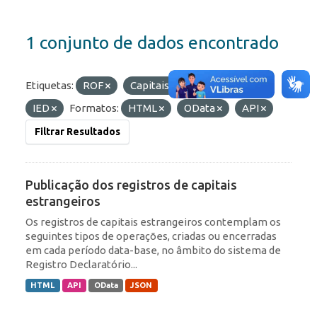
1 conjunto de dados encontrado
Etiquetas:
ROF
Capitais Estrangeiros
IED
Formatos:
HTML
OData
API
Filtrar Resultados
Publicação dos registros de capitais
estrangeiros
Os registros de capitais estrangeiros contemplam os
seguintes tipos de operações, criadas ou encerradas
em cada período data-base, no âmbito do sistema de
Registro Declaratório...
HTML
API
OData
JSON