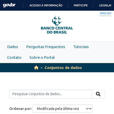
Skip to main content
ACESSO À INFORMAÇÃO
PARTICIPE
LEGISLAÇ
IR
ENGLISH
PARA
O
CONTEÚDO
Dados
Perguntas Frequentes
Tutoriais
Contato
Sobre o Portal
Conjuntos de dados
Ordenar por