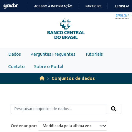
Skip to main content
ACESSO À INFORMAÇÃO
PARTICIPE
LEGISLAÇ
IR
ENGLISH
PARA
O
CONTEÚDO
Dados
Perguntas Frequentes
Tutoriais
Contato
Sobre o Portal
Conjuntos de dados
Ordenar por