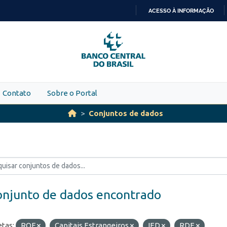
ACESSO À INFORMAÇÃO
IR
PARA
O
CONTEÚDO
Contato
Sobre o Portal
Conjuntos de dados
onjunto de dados encontrado
etas:
ROF
Capitais Estrangeiros
IED
RDE