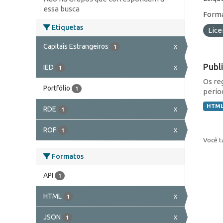
essa busca
Forma
Etiquetas
Lic
Capitais Estrangeiros
x
1
Publ
IED
x
1
Os re
Portfólio
1
perío
HTM
RDE
x
1
ROF
x
1
Você t
Formatos
API
1
HTML
x
1
JSON
x
1