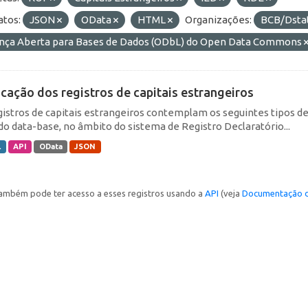
tos:
JSON
OData
HTML
Organizações:
BCB/Dsta
ença Aberta para Bases de Dados (ODbL) do Open Data Commons
icação dos registros de capitais estrangeiros
gistros de capitais estrangeiros contemplam os seguintes tipos d
do data-base, no âmbito do sistema de Registro Declaratório...
L
API
OData
JSON
ambém pode ter acesso a esses registros usando a
API
(veja
Documentação d