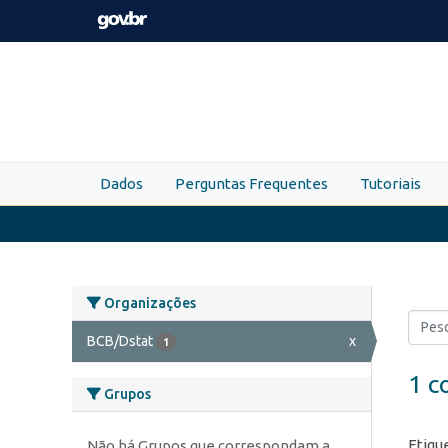
Skip to main content
Dados
Perguntas Frequentes
Tutoriais
Organizações
BCB/Dstat
x
1
1 c
Grupos
Etiqu
Não há Grupos que correspondam a