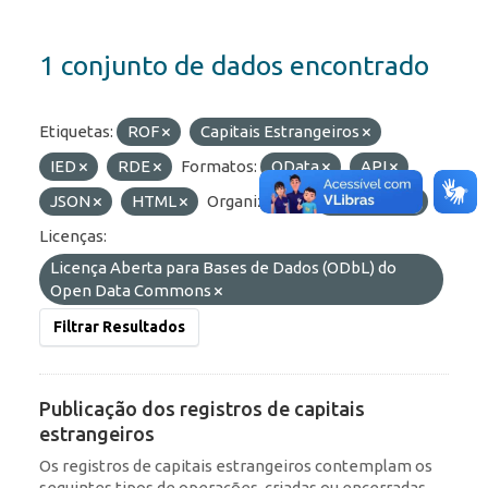
1 conjunto de dados encontrado
Etiquetas:
ROF
Capitais Estrangeiros
IED
RDE
Formatos:
OData
API
JSON
HTML
Organizações:
BCB/Dstat
Licenças:
Licença Aberta para Bases de Dados (ODbL) do
Open Data Commons
Filtrar Resultados
Publicação dos registros de capitais
estrangeiros
Os registros de capitais estrangeiros contemplam os
seguintes tipos de operações, criadas ou encerradas