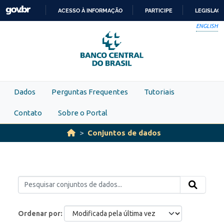
Skip to main content
ACESSO À INFORMAÇÃO
PARTICIPE
LEGISLAÇ
IR
ENGLISH
PARA
O
CONTEÚDO
Dados
Perguntas Frequentes
Tutoriais
Contato
Sobre o Portal
Conjuntos de dados
Ordenar por