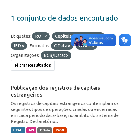
1 conjunto de dados encontrado
Etiquetas:
ROF
Capitais Estrangeiros
IED
Formatos:
OData
HTML
Organizações:
BCB/Dstat
Filtrar Resultados
Publicação dos registros de capitais
estrangeiros
Os registros de capitais estrangeiros contemplam os
seguintes tipos de operações, criadas ou encerradas
em cada período data-base, no âmbito do sistema de
Registro Declaratório...
HTML
API
OData
JSON