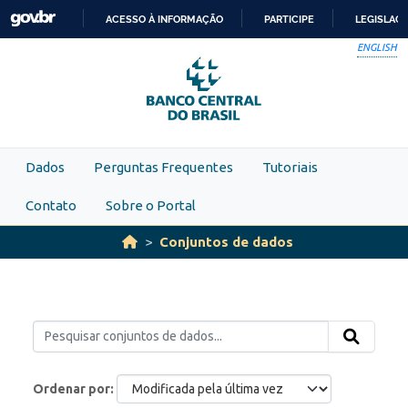
Skip to main content
ACESSO À INFORMAÇÃO
PARTICIPE
LEGISLAÇ
IR
ENGLISH
PARA
O
CONTEÚDO
Dados
Perguntas Frequentes
Tutoriais
Contato
Sobre o Portal
Conjuntos de dados
Ordenar por