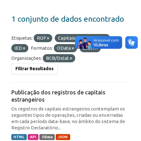
1 conjunto de dados encontrado
Etiquetas:
ROF
Capitais Estrangeiros
IED
Formatos:
OData
JSON
Organizações:
BCB/Dstat
Filtrar Resultados
Publicação dos registros de capitais
estrangeiros
Os registros de capitais estrangeiros contemplam os
seguintes tipos de operações, criadas ou encerradas
em cada período data-base, no âmbito do sistema de
Registro Declaratório...
HTML
API
OData
JSON