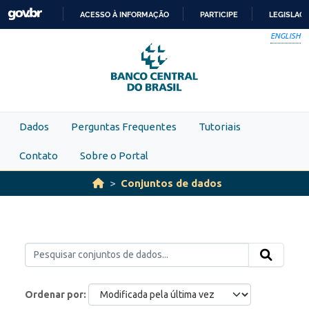
Skip to main content
ACESSO À INFORMAÇÃO
PARTICIPE
LEGISLAÇ
IR
ENGLISH
PARA
O
CONTEÚDO
Dados
Perguntas Frequentes
Tutoriais
Contato
Sobre o Portal
Conjuntos de dados
Ordenar por