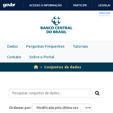
Skip to main content
ACESSO À INFORMAÇÃO
PARTICIPE
LEGISLAÇ
IR
ENGLISH
PARA
O
CONTEÚDO
Dados
Perguntas Frequentes
Tutoriais
Contato
Sobre o Portal
Conjuntos de dados
Ordenar por