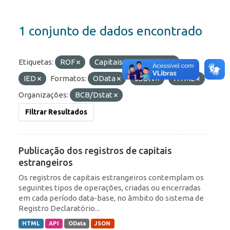
1 conjunto de dados encontrado
Etiquetas:
ROF
Capitais Estrangeiros
IED
Formatos:
OData
JSON
HTML
Organizações:
BCB/Dstat
Filtrar Resultados
Publicação dos registros de capitais
estrangeiros
Os registros de capitais estrangeiros contemplam os
seguintes tipos de operações, criadas ou encerradas
em cada período data-base, no âmbito do sistema de
Registro Declaratório...
HTML
API
OData
JSON