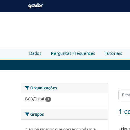
Skip to main content
Dados
Perguntas Frequentes
Tutoriais
Organizações
BCB/Dstat
1
1 c
Grupos
Etiqu
Não há Grupos que correspondam a