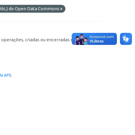
(ODbL) do Open Data Commons
e operações, criadas ou encerradas em cada
a API
).