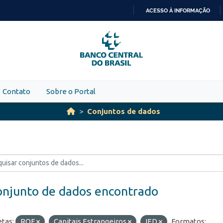
ACESSO À INFORMAÇÃO
IR
PARA
O
CONTEÚDO
Contato
Sobre o Portal
Conjuntos de dados
onjunto de dados encontrado
etas:
ROF
Capitais Estrangeiros
IED
Formatos: