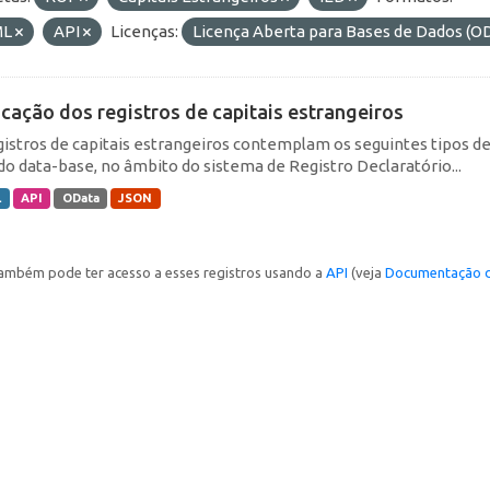
ML
API
Licenças:
Licença Aberta para Bases de Dados 
icação dos registros de capitais estrangeiros
gistros de capitais estrangeiros contemplam os seguintes tipos d
do data-base, no âmbito do sistema de Registro Declaratório...
L
API
OData
JSON
ambém pode ter acesso a esses registros usando a
API
(veja
Documentação d