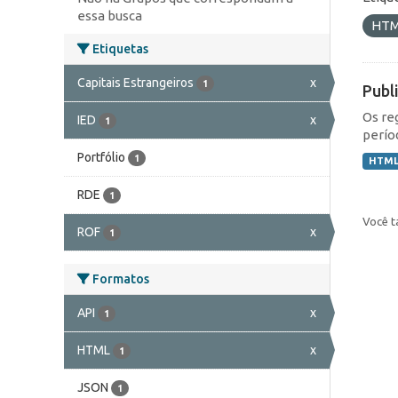
essa busca
HT
Etiquetas
Capitais Estrangeiros
x
1
Publ
Os re
IED
x
1
perío
Portfólio
1
HTM
RDE
1
Você t
ROF
x
1
Formatos
API
x
1
HTML
x
1
JSON
1