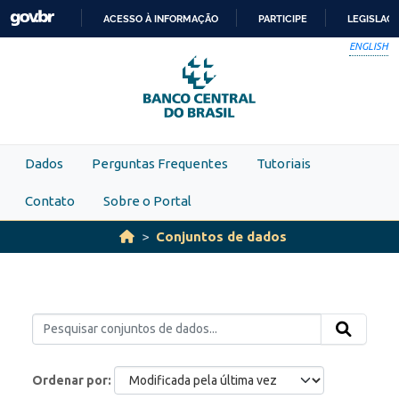
Skip to main content
ACESSO À INFORMAÇÃO
PARTICIPE
LEGISLAÇ
IR
ENGLISH
PARA
O
CONTEÚDO
Dados
Perguntas Frequentes
Tutoriais
Contato
Sobre o Portal
Conjuntos de dados
Ordenar por