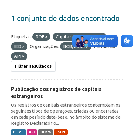
1 conjunto de dados encontrado
Etiquetas:
ROF
Capitais Estrangeiros
IED
Organizações:
BCB/Dstat
Formatos:
API
Filtrar Resultados
Publicação dos registros de capitais
estrangeiros
Os registros de capitais estrangeiros contemplam os
seguintes tipos de operações, criadas ou encerradas
em cada período data-base, no âmbito do sistema de
Registro Declaratório...
HTML
API
OData
JSON