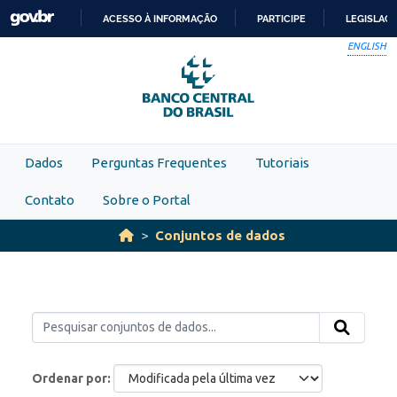
Skip to main content
ACESSO À INFORMAÇÃO
PARTICIPE
LEGISLAÇ
IR
ENGLISH
PARA
O
CONTEÚDO
Dados
Perguntas Frequentes
Tutoriais
Contato
Sobre o Portal
Conjuntos de dados
Ordenar por