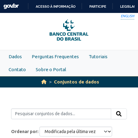
Skip to main content
ACESSO À INFORMAÇÃO
PARTICIPE
LEGISLAÇ
IR
ENGLISH
PARA
O
CONTEÚDO
Dados
Perguntas Frequentes
Tutoriais
Contato
Sobre o Portal
Conjuntos de dados
Ordenar por