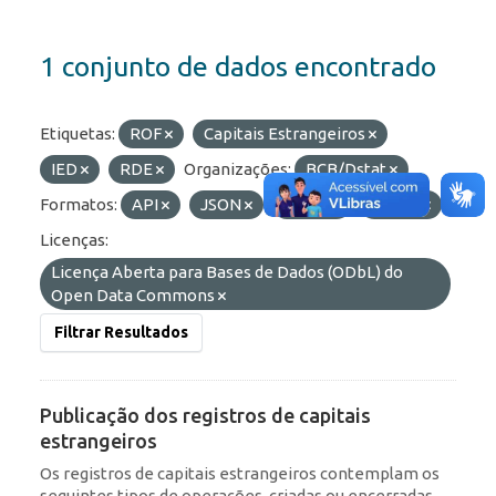
1 conjunto de dados encontrado
Etiquetas:
ROF
Capitais Estrangeiros
IED
RDE
Organizações:
BCB/Dstat
Formatos:
API
JSON
HTML
OData
Licenças:
Licença Aberta para Bases de Dados (ODbL) do
Open Data Commons
Filtrar Resultados
Publicação dos registros de capitais
estrangeiros
Os registros de capitais estrangeiros contemplam os
seguintes tipos de operações, criadas ou encerradas