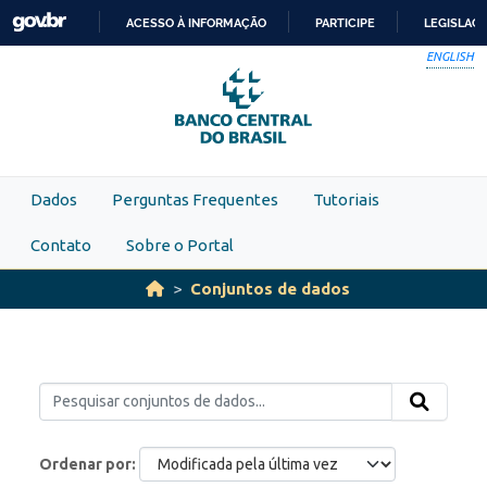
Skip to main content
ACESSO À INFORMAÇÃO
PARTICIPE
LEGISLAÇ
IR
ENGLISH
PARA
O
CONTEÚDO
Dados
Perguntas Frequentes
Tutoriais
Contato
Sobre o Portal
Conjuntos de dados
Ordenar por