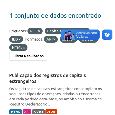
1 conjunto de dados encontrado
Etiquetas:
ROF
Capitais Estrangeiros
IED
Formatos:
API
JSON
OData
HTML
Filtrar Resultados
Publicação dos registros de capitais
estrangeiros
Os registros de capitais estrangeiros contemplam os
seguintes tipos de operações, criadas ou encerradas
em cada período data-base, no âmbito do sistema de
Registro Declaratório...
HTML
API
OData
JSON