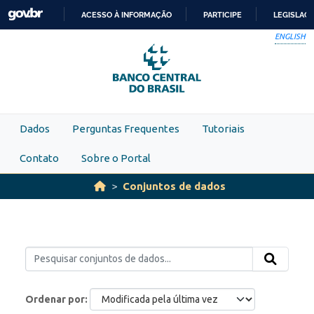
Skip to main content
ACESSO À INFORMAÇÃO
PARTICIPE
LEGISLAÇ
IR
ENGLISH
PARA
O
CONTEÚDO
Dados
Perguntas Frequentes
Tutoriais
Contato
Sobre o Portal
Conjuntos de dados
Ordenar por