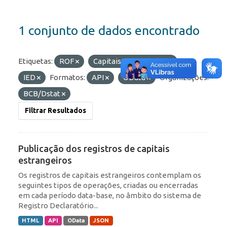
1 conjunto de dados encontrado
Etiquetas:
ROF
Capitais Estrangeiros
IED
Formatos:
API
OData
Organizações:
BCB/Dstat
Filtrar Resultados
Publicação dos registros de capitais
estrangeiros
Os registros de capitais estrangeiros contemplam os
seguintes tipos de operações, criadas ou encerradas
em cada período data-base, no âmbito do sistema de
Registro Declaratório...
HTML
API
OData
JSON