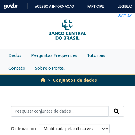
Skip to main content
ACESSO À INFORMAÇÃO
PARTICIPE
LEGISLAÇ
IR
ENGLISH
PARA
O
CONTEÚDO
Dados
Perguntas Frequentes
Tutoriais
Contato
Sobre o Portal
Conjuntos de dados
Ordenar por