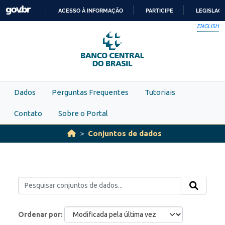
Skip to main content
ACESSO À INFORMAÇÃO
PARTICIPE
LEGISLAÇ
IR
ENGLISH
PARA
O
CONTEÚDO
Dados
Perguntas Frequentes
Tutoriais
Contato
Sobre o Portal
Conjuntos de dados
Ordenar por