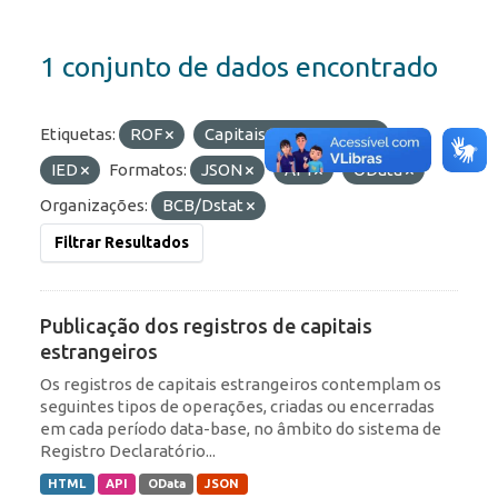
1 conjunto de dados encontrado
Etiquetas:
ROF
Capitais Estrangeiros
IED
Formatos:
JSON
API
OData
Organizações:
BCB/Dstat
Filtrar Resultados
Publicação dos registros de capitais
estrangeiros
Os registros de capitais estrangeiros contemplam os
seguintes tipos de operações, criadas ou encerradas
em cada período data-base, no âmbito do sistema de
Registro Declaratório...
HTML
API
OData
JSON