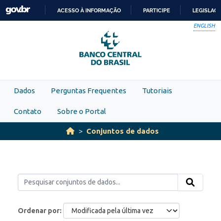
Skip to main content
ACESSO À INFORMAÇÃO
PARTICIPE
LEGISLAÇ
IR
ENGLISH
PARA
O
CONTEÚDO
Dados
Perguntas Frequentes
Tutoriais
Contato
Sobre o Portal
Conjuntos de dados
Ordenar por