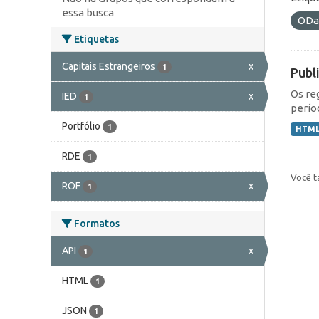
essa busca
ODa
Etiquetas
Capitais Estrangeiros
x
1
Publ
Os re
IED
x
1
perío
Portfólio
1
HTM
RDE
1
Você t
ROF
x
1
Formatos
API
x
1
HTML
1
JSON
1