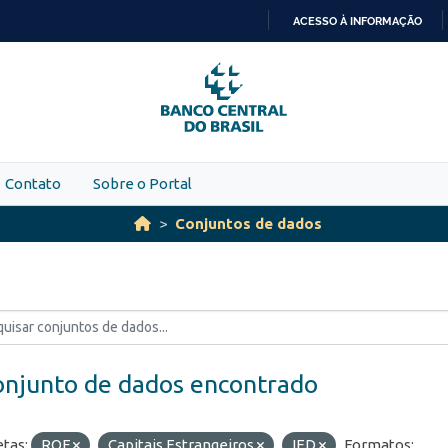
ACESSO À INFORMAÇÃO
IR
PARA
O
CONTEÚDO
Contato
Sobre o Portal
Conjuntos de dados
onjunto de dados encontrado
etas:
ROF
Capitais Estrangeiros
IED
Formatos: