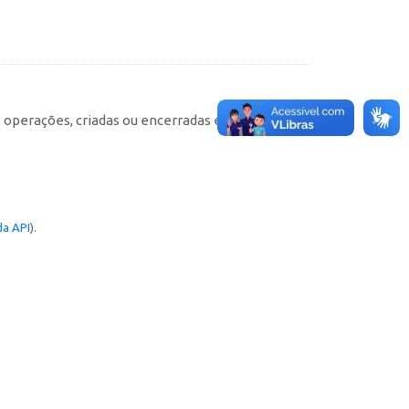
e operações, criadas ou encerradas em cada
a API
).