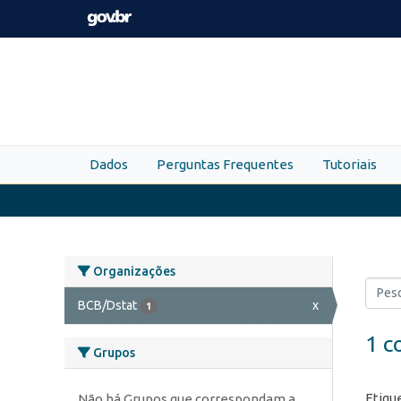
Skip to main content
Dados
Perguntas Frequentes
Tutoriais
Organizações
BCB/Dstat
x
1
1 c
Grupos
Etiqu
Não há Grupos que correspondam a