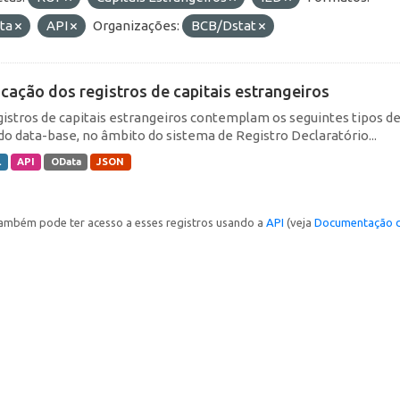
ta
API
Organizações:
BCB/Dstat
icação dos registros de capitais estrangeiros
gistros de capitais estrangeiros contemplam os seguintes tipos d
do data-base, no âmbito do sistema de Registro Declaratório...
L
API
OData
JSON
ambém pode ter acesso a esses registros usando a
API
(veja
Documentação d