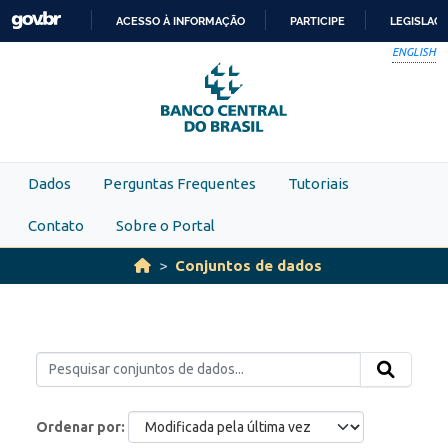
Skip to main content
ACESSO À INFORMAÇÃO
PARTICIPE
LEGISLAÇ
IR
ENGLISH
PARA
O
CONTEÚDO
Dados
Perguntas Frequentes
Tutoriais
Contato
Sobre o Portal
Conjuntos de dados
Ordenar por