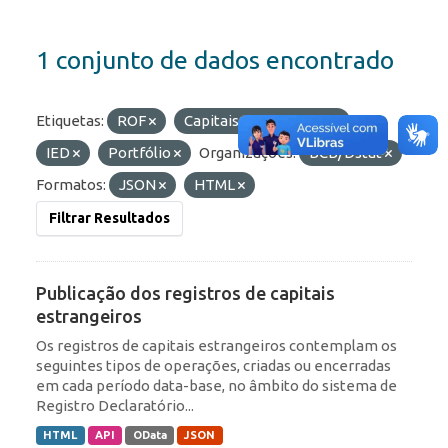
1 conjunto de dados encontrado
Etiquetas:
ROF
Capitais Estrangeiros
IED
Portfólio
Organizações:
BCB/Dstat
Formatos:
JSON
HTML
Filtrar Resultados
Publicação dos registros de capitais
estrangeiros
Os registros de capitais estrangeiros contemplam os
seguintes tipos de operações, criadas ou encerradas
em cada período data-base, no âmbito do sistema de
Registro Declaratório...
HTML
API
OData
JSON