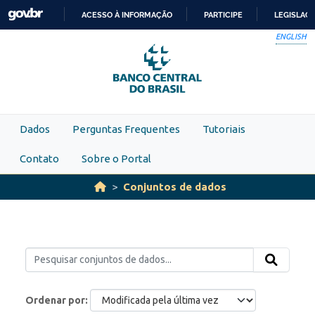
Skip to main content
ACESSO À INFORMAÇÃO
PARTICIPE
LEGISLAÇ
IR
ENGLISH
PARA
O
CONTEÚDO
Dados
Perguntas Frequentes
Tutoriais
Contato
Sobre o Portal
Conjuntos de dados
Ordenar por