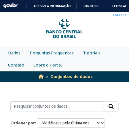
Skip to main content
ACESSO À INFORMAÇÃO
PARTICIPE
LEGISLAÇ
IR
ENGLISH
PARA
O
CONTEÚDO
Dados
Perguntas Frequentes
Tutoriais
Contato
Sobre o Portal
Conjuntos de dados
Ordenar por