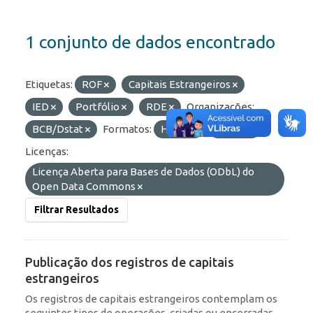
1 conjunto de dados encontrado
Etiquetas:
ROF
Capitais Estrangeiros
IED
Portfólio
RDE
Organizações:
BCB/Dstat
Formatos:
HTML
OData
Licenças:
Licença Aberta para Bases de Dados (ODbL) do
Open Data Commons
Filtrar Resultados
Publicação dos registros de capitais
estrangeiros
Os registros de capitais estrangeiros contemplam os
seguintes tipos de operações, criadas ou encerradas