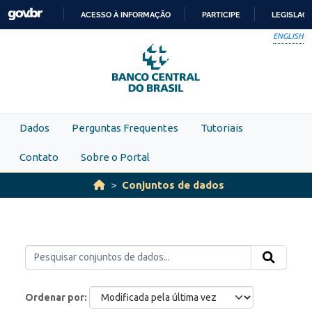
Skip to main content
ACESSO À INFORMAÇÃO
PARTICIPE
LEGISLAÇ
IR
ENGLISH
PARA
O
CONTEÚDO
Dados
Perguntas Frequentes
Tutoriais
Contato
Sobre o Portal
Conjuntos de dados
Ordenar por