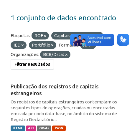
1 conjunto de dados encontrado
Etiquetas:
ROF
Capitais Estrangeiros
IED
Portfólio
Formatos:
API
Organizações:
BCB/Dstat
Filtrar Resultados
Publicação dos registros de capitais
estrangeiros
Os registros de capitais estrangeiros contemplam os
seguintes tipos de operações, criadas ou encerradas
em cada período data-base, no âmbito do sistema de
Registro Declaratório...
HTML
API
OData
JSON