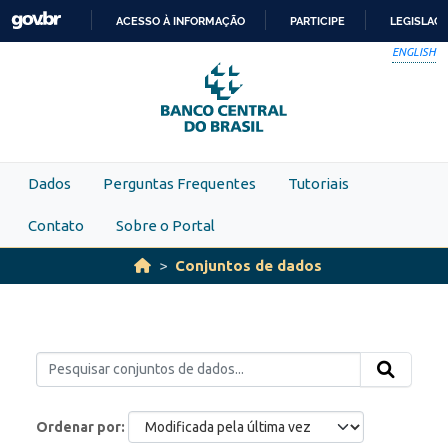
Skip to main content
ACESSO À INFORMAÇÃO
PARTICIPE
LEGISLAÇ
IR
ENGLISH
PARA
O
CONTEÚDO
Dados
Perguntas Frequentes
Tutoriais
Contato
Sobre o Portal
Conjuntos de dados
Ordenar por