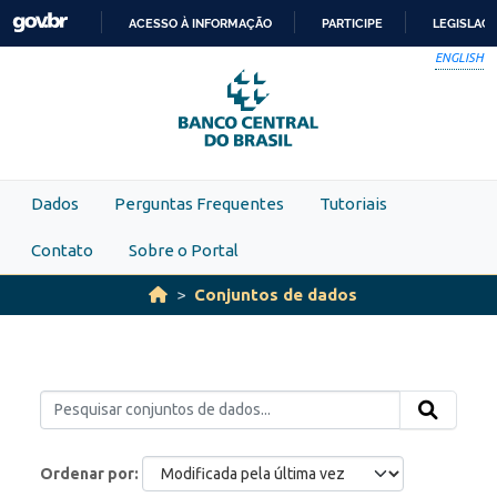
Skip to main content
ACESSO À INFORMAÇÃO
PARTICIPE
LEGISLAÇ
IR
ENGLISH
PARA
O
CONTEÚDO
Dados
Perguntas Frequentes
Tutoriais
Contato
Sobre o Portal
Conjuntos de dados
Ordenar por