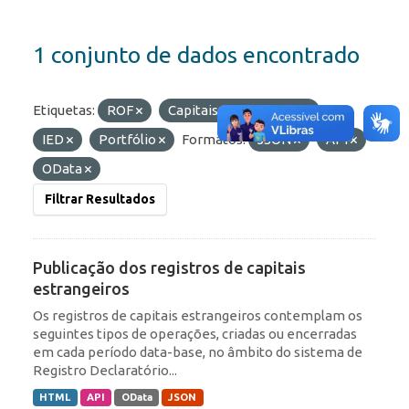
1 conjunto de dados encontrado
Etiquetas:
ROF
Capitais Estrangeiros
IED
Portfólio
Formatos:
JSON
API
OData
Filtrar Resultados
Publicação dos registros de capitais
estrangeiros
Os registros de capitais estrangeiros contemplam os
seguintes tipos de operações, criadas ou encerradas
em cada período data-base, no âmbito do sistema de
Registro Declaratório...
HTML
API
OData
JSON