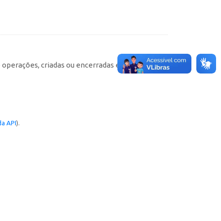
e operações, criadas ou encerradas em cada
a API
).