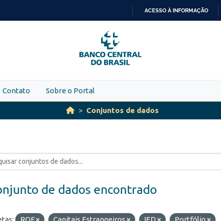
ACESSO À INFORMAÇÃO
IR
PARA
O
CONTEÚDO
Contato
Sobre o Portal
Conjuntos de dados
onjunto de dados encontrado
etas:
ROF
Capitais Estrangeiros
IED
Portfólio