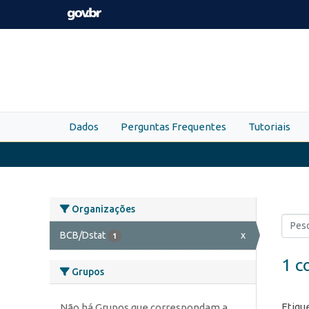
Skip to main content
Dados
Perguntas Frequentes
Tutoriais
Organizações
BCB/Dstat
x
1
1 c
Grupos
Etiqu
Não há Grupos que correspondam a