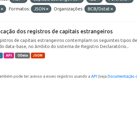
E
Formatos:
JSON
Organizações:
BCB/Dstat
icação dos registros de capitais estrangeiros
gistros de capitais estrangeiros contemplam os seguintes tipos d
do data-base, no âmbito do sistema de Registro Declaratório...
L
API
OData
JSON
ambém pode ter acesso a esses registros usando a
API
(veja
Documentação d