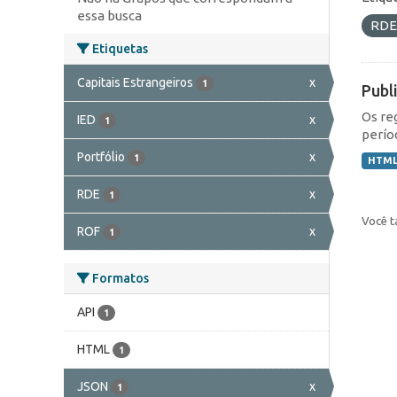
essa busca
RD
Etiquetas
Capitais Estrangeiros
x
1
Publ
Os re
IED
x
1
perío
Portfólio
x
1
HTM
RDE
x
1
Você t
ROF
x
1
Formatos
API
1
HTML
1
JSON
x
1